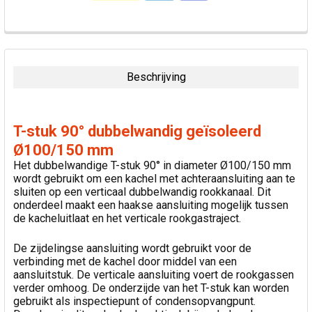
VAAK
SAMEN
GEKOCHT:
Beschrijving
SELECTEER
ALLES
T-stuk 90° dubbelwandig geïsoleerd
VOEG
Ø100/150 mm
GESELECTEERDE
Het dubbelwandige T-stuk 90° in diameter Ø100/150 mm
TOE AAN
wordt gebruikt om een kachel met achteraansluiting aan te
WINKELWAGEN
sluiten op een verticaal dubbelwandig rookkanaal. Dit
onderdeel maakt een haakse aansluiting mogelijk tussen
de kacheluitlaat en het verticale rookgastraject.
De zijdelingse aansluiting wordt gebruikt voor de
verbinding met de kachel door middel van een
aansluitstuk. De verticale aansluiting voert de rookgassen
verder omhoog. De onderzijde van het T-stuk kan worden
gebruikt als inspectiepunt of condensopvangpunt.