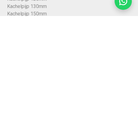
Kachelpijp 130mm
Kachelpijp 150mm
Kachelpijp 200mm
Dubbelwandige kachelpijp 80mm
Dubbelwandige kachelpijp 125mm (rvs)
Dubbelwandige kachelpijp 150mm (rvs)
Rvs buis 100mm
Rvs kachelpijp 125mm
Rvs buis 150mm
Rvs buis 200mm
Kachelpijp bocht
Kachelpijp verlopen 170 mm
Vuurvast cement
Kachelkit
Nisbus 150mm
Stormkraag
Kraaienkap
Afdekplaat kachelpijp plafond