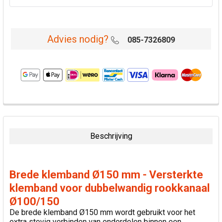
Advies nodig?
085-7326809
VAAK
SAMEN
GEKOCHT:
Beschrijving
SELECTEER
ALLES
Brede klemband Ø150 mm - Versterkte
VOEG
klemband voor dubbelwandig rookkanaal
GESELECTEERDE
Ø100/150
TOE AAN
WINKELWAGEN
De brede klemband Ø150 mm wordt gebruikt voor het
extra stevig verbinden van onderdelen binnen een