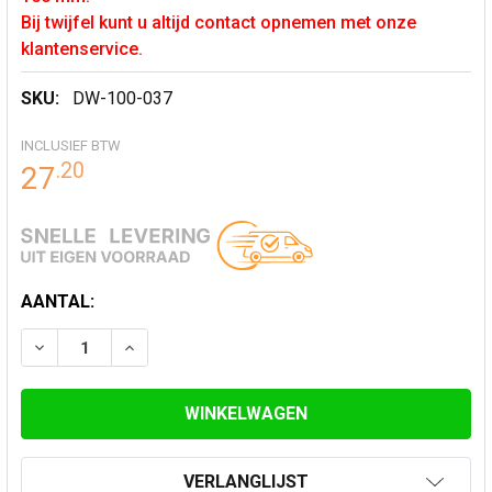
Bij twijfel kunt u altijd contact opnemen met onze
klantenservice.
SKU:
DW-100-037
INCLUSIEF BTW
.
20
27
HUIDIGE
AANTAL:
VOORRAAD:
VERLAAG AANTAL VAN BREDE KLEMBAND Ø 150 MM
VERHOOG AANTAL VAN BREDE KLEMBAND Ø
VERLANGLIJST