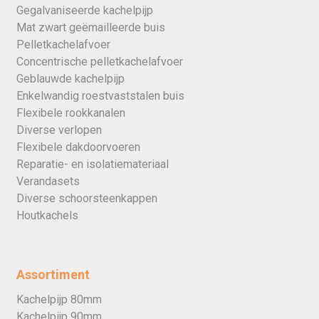
Gegalvaniseerde kachelpijp
Mat zwart geëmailleerde buis
Pelletkachelafvoer
Concentrische pelletkachelafvoer
Geblauwde kachelpijp
Enkelwandig roestvaststalen buis
Flexibele rookkanalen
Diverse verlopen
Flexibele dakdoorvoeren
Reparatie- en isolatiemateriaal
Verandasets
Diverse schoorsteenkappen
Houtkachels
Assortiment
Kachelpijp 80mm
Kachelpijp 90mm