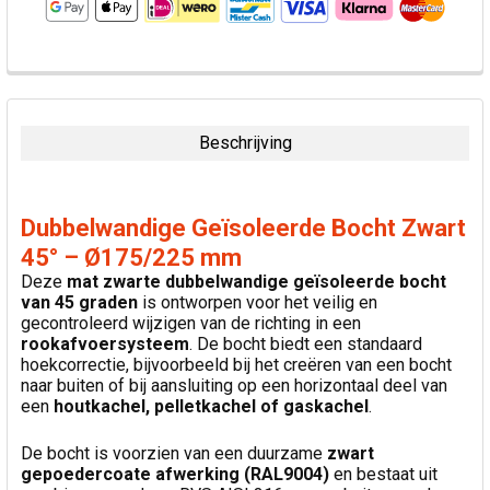
VAAK
SAMEN
GEKOCHT:
Beschrijving
SELECTEER
ALLES
Dubbelwandige Geïsoleerde Bocht Zwart
VOEG
45° – Ø175/225 mm
GESELECTEERDE
Deze
mat zwarte dubbelwandige geïsoleerde bocht
TOE AAN
van 45 graden
is ontworpen voor het veilig en
WINKELWAGEN
gecontroleerd wijzigen van de richting in een
rookafvoersysteem
. De bocht biedt een standaard
hoekcorrectie, bijvoorbeeld bij het creëren van een bocht
naar buiten of bij aansluiting op een horizontaal deel van
een
houtkachel, pelletkachel of gaskachel
.
De bocht is voorzien van een duurzame
zwart
gepoedercoate afwerking (RAL9004)
en bestaat uit