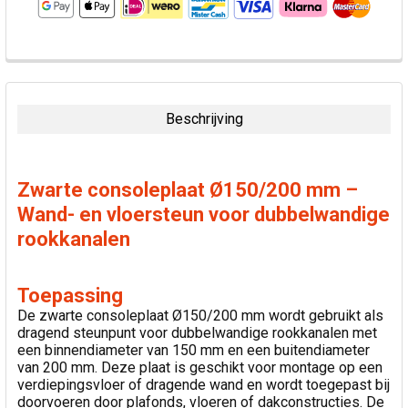
VAAK
SAMEN
GEKOCHT:
Beschrijving
SELECTEER
ALLES
Zwarte consoleplaat Ø150/200 mm –
VOEG
Wand- en vloersteun voor dubbelwandige
GESELECTEERDE
rookkanalen
TOE AAN
WINKELWAGEN
Toepassing
De zwarte consoleplaat Ø150/200 mm wordt gebruikt als
dragend steunpunt voor dubbelwandige rookkanalen met
een binnendiameter van 150 mm en een buitendiameter
van 200 mm. Deze plaat is geschikt voor montage op een
verdiepingsvloer of dragende wand en wordt toegepast bij
doorvoeren door plafonds, vloeren of dakconstructies. De