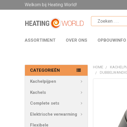
Welkom bij Heating World!
ASSORTIMENT
OVER ONS
OPBOUWINFO
HOME
KACHELPI
CATEGORIEËN
DUBBELWANDIG
Kachelpijpen
VAAK
SAMEN
Kachels
GEKOCHT:
Complete sets
SELECTEER
Elektrische verwarming
ALLES
Flexibele