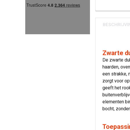
BESCHRIJVI
Zwarte d
De zwarte du
haarden, ove
een strakke, 
zorgt voor op
geeft het roo
buitenverblij
elementen bi
bocht, zonder 
Toepassi