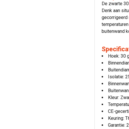
De zwarte 30°
Denk aan situ
gecorrigeerd
temperaturen 
buitenwand ko
Specifica
Hoek: 30 
Binnendia
Buitendia
Isolatie:
Binnenwan
Buitenwan
Kleur: Zw
Temperatu
CE-gecert
Keuring: 
Garantie: 2