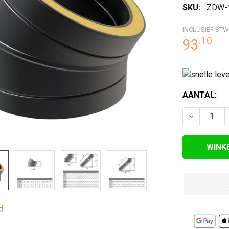
SKU:
ZDW-
RDE
EN
INCLUSIEF BTW
.
10
93
HUIDIGE
AANTAL:
VOORRAAD:
VERLAAG 