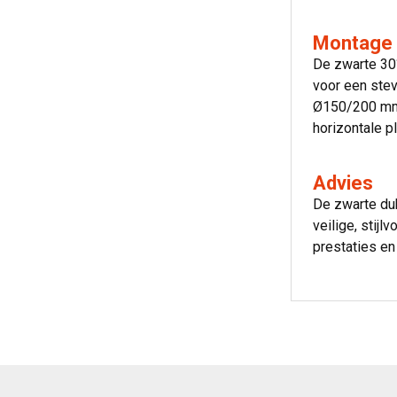
Montage 
De zwarte 30
voor een ste
Ø150/200 mm-
horizontale pl
Advies
De zwarte du
veilige, stij
prestaties e