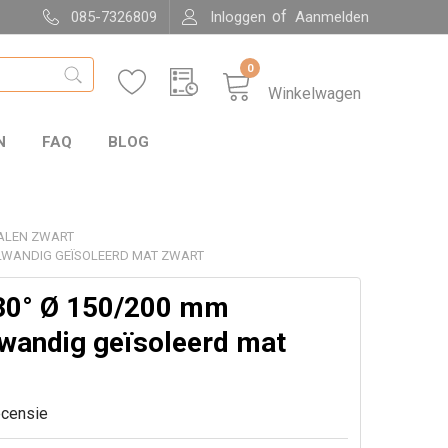
of
085-7326809
Inloggen
Aanmelden
0
Winkelwagen
N
FAQ
BLOG
ALEN ZWART
ELWANDIG GEÏSOLEERD MAT ZWART
30° Ø 150/200 mm
wandig geïsoleerd mat
ecensie