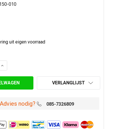
150-010
AANTAL VAN BOCHT 30° Ø 150/200 MM DUBBELWANDIG GE
VERHOOG AANTAL VAN BOCHT 30° Ø 150/200 MM DUBBEL
VERLANGLIJST
Advies nodig?
085-7326809