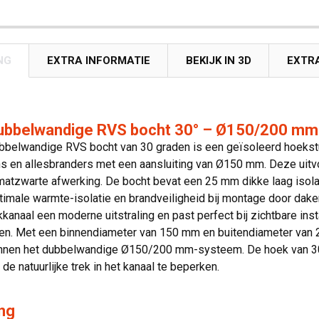
NG
EXTRA INFORMATIE
BEKIJK IN 3D
EXTR
ubbelwandige RVS bocht 30° – Ø150/200 mm 
bbelwandige RVS bocht van 30 graden is een geïsoleerd hoekst
ns en allesbranders met een aansluiting van Ø150 mm. Deze uit
matzwarte afwerking. De bocht bevat een 25 mm dikke laag isola
timale warmte-isolatie en brandveiligheid bij montage door dak
kkanaal een moderne uitstraling en past perfect bij zichtbare ins
ven. Met een binnendiameter van 150 mm en buitendiameter van 
nnen het dubbelwandige Ø150/200 mm-systeem. De hoek van 30 gr
de natuurlijke trek in het kanaal te beperken.
ng