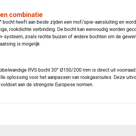
en combinatie
° bocht heeft aan beide zijden een mof/spie-aansluiting en wo
vige, rookdichte verbinding. De bocht kan eenvoudig worden ge
systeem, zoals rechte buizen of andere bochten om de gewenste
aatsing is mogelijk.
bbelwandige RVS bocht 30° Ø150/200 mm is direct uit voorraad l
lvolle oplossing voor het aanpassen van rookgasroutes. Deze ui
n voldoet aan de strengste Europese normen.