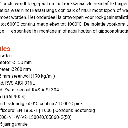
 bocht wordt toegepast om het rookkanaal vloeiend af te buigen
aties waarin het kanaal langs een balk of muur moet lopen, of w
 moet worden. Het onderdeel is ontworpen voor rookgasinstallat
tot 600°C continu, met pieken tot 1000°C. De isolatie voorkomt
el — essentieel bij montage in of nabij houten of gipsconstructi
ties
graden
meter: Ø150 mm
meter: Ø200 mm
 25 mm steenwol (170 kg/m³)
d: RVS AISI 316L
d: Zwart gecoat RVS AISI 304
art (RAL9004)
urbestendig: 600°C continu / 1000°C piek
ificeerd: EN 1856-1 | T600 | Condens Bestendig
T600-N1-W-V2-L50040/05060-G(50)
5 jaar garantie