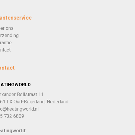
antenservice
er ons
rzending
rantie
ntact
ontact
EATINGWORLD
exander Bellstraat 11
61 LX Oud-Beijerland, Nederland
fo@heatingworld.nl
5 732 6809
atingworld: