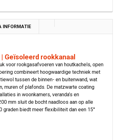
A INFORMATIE
| Geïsoleerd rookkanaal
uk voor rookgasafvoeren van houtkachels, open
voering combineert hoogwaardige techniek met
tiewol tussen de binnen- en buitenwand, wat
en, muren of plafonds. De matzwarte coating
tallaties in woonkamers, veranda’s en
200 mm sluit de bocht naadloos aan op alle
aden biedt meer flexibiliteit dan een 15°