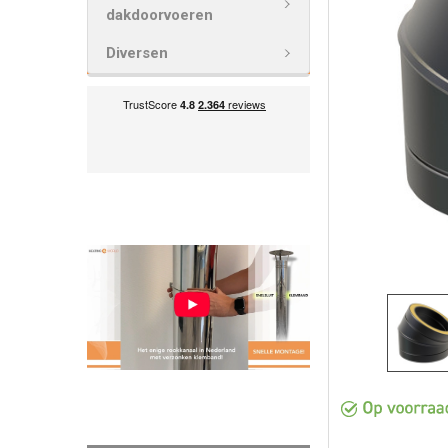
VOEG
dakdoorvoeren
GESELECTEE
TOE AAN
Diversen
WINKELWAG