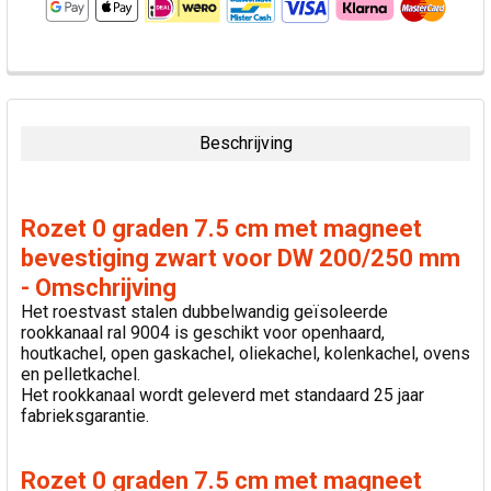
VAAK
SAMEN
GEKOCHT:
Beschrijving
SELECTEER
ALLES
Rozet 0 graden 7.5 cm met magneet
VOEG
bevestiging zwart voor DW 200/250 mm
GESELECTEERDE
- Omschrijving
TOE AAN
WINKELWAGEN
Het roestvast stalen dubbelwandig geïsoleerde
rookkanaal ral 9004 is geschikt voor openhaard,
houtkachel, open gaskachel, oliekachel, kolenkachel, ovens
en pelletkachel.
Het rookkanaal wordt geleverd met standaard 25 jaar
fabrieksgarantie.
Rozet 0 graden 7.5 cm met magneet