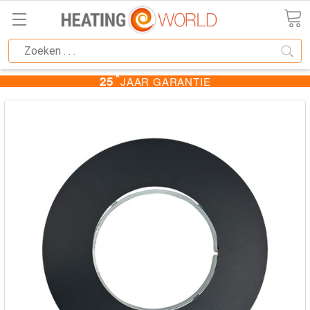
★
25
JAAR GARANTIE