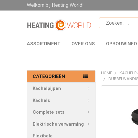
Welkom bij Heating World!
ASSORTIMENT
OVER ONS
OPBOUWINFO
HOME
KACHELPI
CATEGORIEËN
DUBBELWANDIG
Kachelpijpen
VAAK
SAMEN
Kachels
GEKOCHT:
Complete sets
SELECTEER
Elektrische verwarming
ALLES
Flexibele