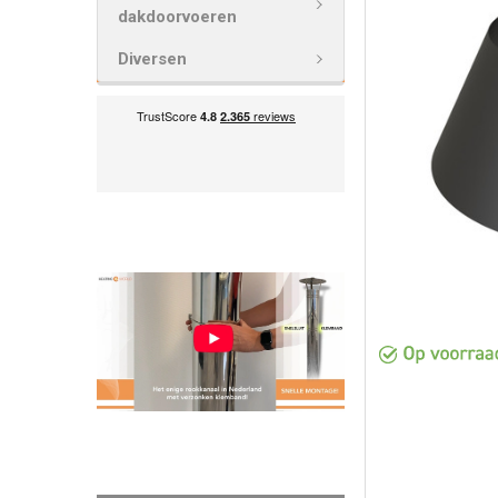
VOEG
dakdoorvoeren
GESELECTEE
TOE AAN
Diversen
WINKELWAG