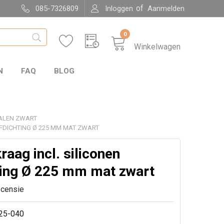
of
085-7326809
Inloggen
Aanmelden
0
Winkelwagen
N
FAQ
BLOG
ALEN ZWART
FDICHTING Ø 225 MM MAT ZWART
aag incl. siliconen
ting Ø 225 mm mat zwart
ecensie
25-040