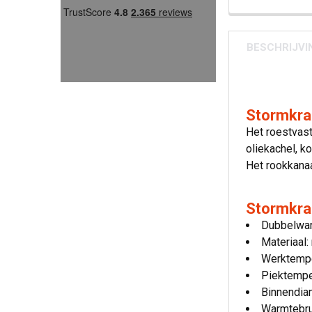
BESCHRIJVI
Stormkraa
Het roestvast
oliekachel, k
Het rookkanaa
Stormkraa
Dubbelwan
Materiaal:
Werktempe
Piektempe
Binnendia
Warmtebru