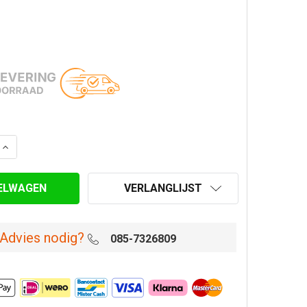
AANTAL VAN STORMKRAAG INCL. SILICONEN AFDICHTING 
VERHOOG AANTAL VAN STORMKRAAG INCL. SILICONEN AF
VERLANGLIJST
Advies nodig?
085-7326809