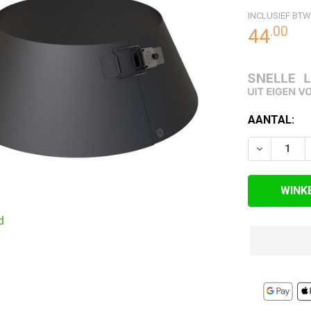
INCLUSIEF BTW
RDE
.
00
44
EN
HUIDIGE
AANTAL:
VOORRAAD:
VERLAAG 