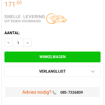
.
60
171
HUIDIGE
AANTAL:
VOORRAAD:
VERLAAG AANTAL VAN DAKPLAAT MET LOODVERVANGE
VERHOOG AANTAL VAN DAKPLAAT MET LOO
VERLANGLIJST
Advies nodig?
085-7326809