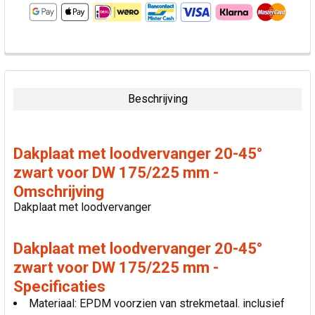
VAAK
SAMEN
GEKOCHT:
Beschrijving
SELECTEER
ALLES
Dakplaat met loodvervanger 20-45°
VOEG
zwart voor DW 175/225 mm -
GESELECTEERDE
Omschrijving
TOE AAN
WINKELWAGEN
Dakplaat met loodvervanger
Dakplaat met loodvervanger 20-45°
zwart voor DW 175/225 mm -
Specificaties
Materiaal: EPDM voorzien van strekmetaal. inclusief