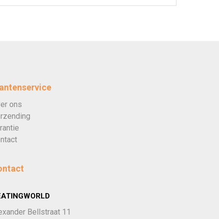
antenservice
er ons
rzending
rantie
ntact
ontact
EATINGWORLD
exander Bellstraat 11