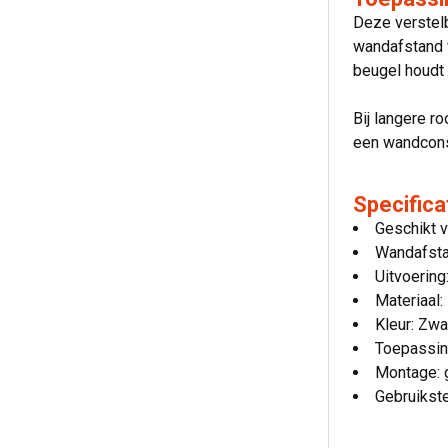
Deze verstelb
wandafstand v
beugel houdt 
Bij langere 
een wandconso
Specifica
Geschikt 
Wandafsta
Uitvoering
Materiaal:
Kleur: Zw
Toepassin
Montage: 
Gebruikst