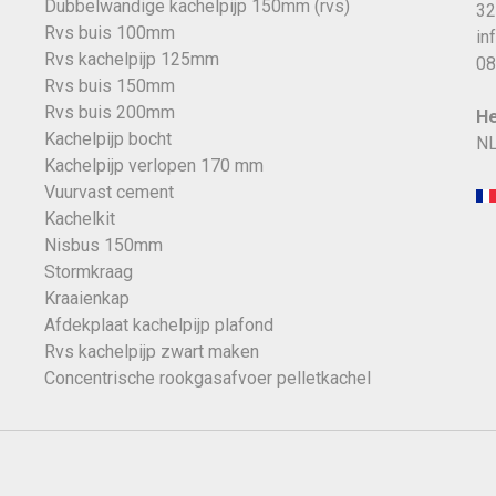
Dubbelwandige kachelpijp 150mm (rvs)
32
Rvs buis 100mm
in
Rvs kachelpijp 125mm
08
Rvs buis 150mm
Rvs buis 200mm
He
Kachelpijp bocht
NL
Kachelpijp verlopen 170 mm
Vuurvast cement
Kachelkit
Nisbus 150mm
Stormkraag
Kraaienkap
Afdekplaat kachelpijp plafond
Rvs kachelpijp zwart maken
Concentrische rookgasafvoer pelletkachel