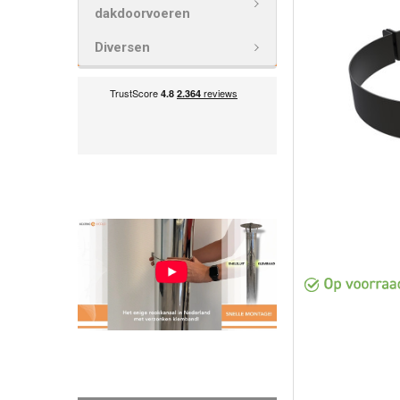
VOEG
dakdoorvoeren
GESELECTEE
TOE AAN
Diversen
WINKELWAG