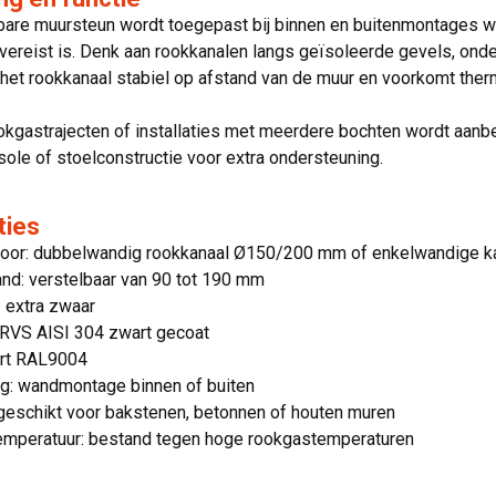
are muursteun wordt toegepast bij binnen en buitenmontages waa
ereist is. Denk aan rookkanalen langs geïsoleerde gevels, onder 
het rookkanaal stabiel op afstand van de muur en voorkomt ther
rookgastrajecten of installaties met meerdere bochten wordt aa
le of stoelconstructie voor extra ondersteuning.
ties
voor: dubbelwandig rookkanaal Ø150/200 mm of enkelwandige 
nd: verstelbaar van 90 tot 190 mm
: extra zwaar
 RVS AISI 304 zwart gecoat
art RAL9004
g: wandmontage binnen of buiten
geschikt voor bakstenen, betonnen of houten muren
emperatuur: bestand tegen hoge rookgastemperaturen