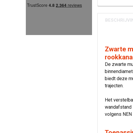
BESCHRIJVI
Zwarte m
rookkana
De zwarte mu
binnendiamet
biedt deze mu
trajecten.
Het verstelba
wandafstand 
volgens NEN 
Toepassi