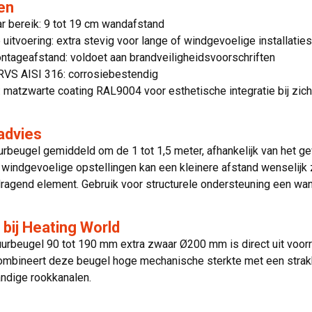
en
r bereik: 9 tot 19 cm wandafstand
 uitvoering: extra stevig voor lange of windgevoelige installatie
ntageafstand: voldoet aan brandveiligheidsvoorschriften
 RVS AISI 316: corrosiebestendig
 matzwarte coating RAL9004 voor esthetische integratie bij zic
advies
rbeugel gemiddeld om de 1 tot 1,5 meter, afhankelijk van het ge
windgevoelige opstellingen kan een kleinere afstand wenselijk zij
ragend element. Gebruik voor structurele ondersteuning een wa
 bij Heating World
urbeugel 90 tot 190 mm extra zwaar Ø200 mm is direct uit voorr
ombineert deze beugel hoge mechanische sterkte met een strakk
ndige rookkanalen.