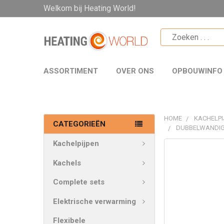
Welkom bij Heating World!
ASSORTIMENT
OVER ONS
OPBOUWINFO
HOME
KACHELPI
CATEGORIEËN
DUBBELWANDIG
Kachelpijpen
VAAK
SAMEN
Kachels
GEKOCHT:
Complete sets
SELECTEER
Elektrische verwarming
ALLES
Flexibele