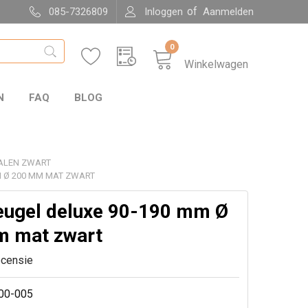
of
085-7326809
Inloggen
Aanmelden
0
Winkelwagen
N
FAQ
BLOG
ALEN ZWART
 Ø 200 MM MAT ZWART
ugel deluxe 90-190 mm Ø
 mat zwart
ecensie
00-005