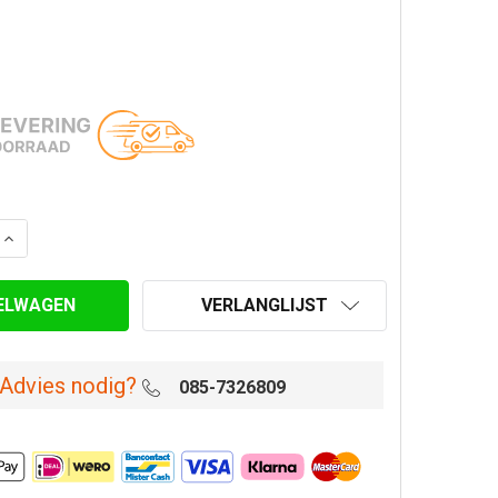
ANTAL VAN GAAS T.B.V. TREKKAP Ø 125 MM MAT ZWART
VERHOOG AANTAL VAN GAAS T.B.V. TREKKAP Ø 125 MM 
VERLANGLIJST
Advies nodig?
085-7326809