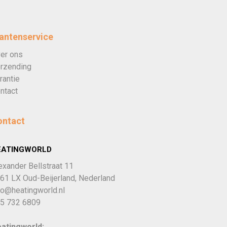
antenservice
er ons
rzending
rantie
ntact
ontact
EATINGWORLD
exander Bellstraat 11
61 LX Oud-Beijerland, Nederland
fo@heatingworld.nl
5 732 6809
atingworld: