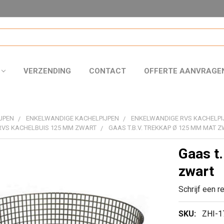
VERZENDING
CONTACT
OFFERTE AANVRAGE
JPEN
ENKELWANDIGE KACHELPIJPEN
ENKELWANDIGE RVS KACHELPI
RVS KACHELBUIS 125 MM ZWART
GAAS T.B.V. TREKKAP Ø 125 MM MAT 
Gaas t
zwart
Schrijf een r
SKU:
ZHI-1