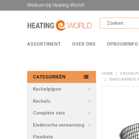
Welkom bij Heating World!
ASSORTIMENT
OVER ONS
OPBOUWINFO
HOME
KACHELPI
CATEGORIEËN
ENKELWANDIG 
Kachelpijpen
VAAK
SAMEN
Kachels
GEKOCHT:
Complete sets
SELECTEER
Elektrische verwarming
ALLES
Flexibele