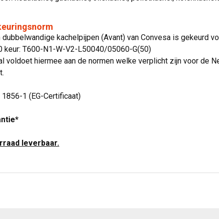
 keuringsnorm
jn dubbelwandige kachelpijpen (Avant) van Convesa is gekeurd 
00 keur: T600-N1-W-V2-L50040/05060-G(50)
l voldoet hiermee aan de normen welke verplicht zijn voor de N
t.
N 1856-1 (EG-Certificaat)
antie*
orraad leverbaar.