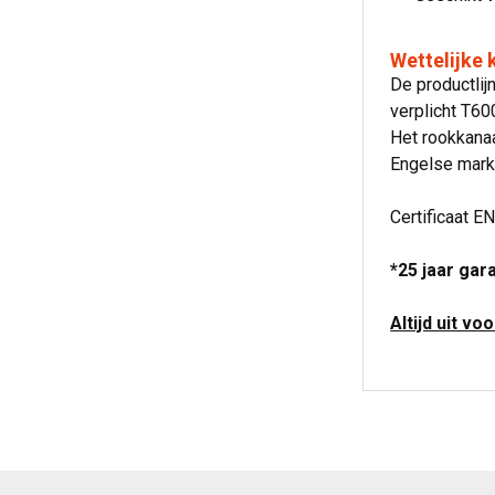
Wettelijke
De productli
verplicht T6
Het rookkanaa
Engelse mark
Certificaat E
*25 jaar gar
Altijd uit vo