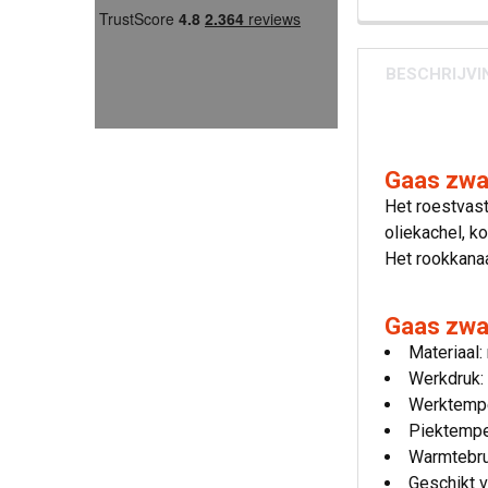
BESCHRIJVI
Gaas zwa
Het roestvast
oliekachel, k
Het rookkanaa
Gaas zwa
Materiaal:
Werkdruk:
Werktempe
Piektempe
Warmtebru
Geschikt v