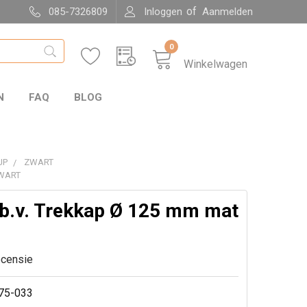
of
085-7326809
Inloggen
Aanmelden
0
Winkelwagen
N
FAQ
BLOG
JP
ZWART
ZWART
.b.v. Trekkap Ø 125 mm mat
ecensie
75-033