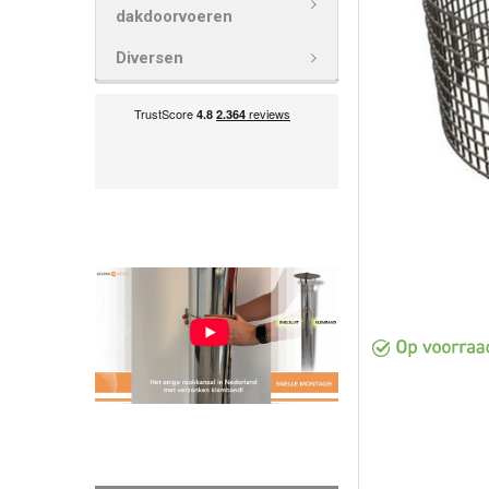
VOEG
dakdoorvoeren
GESELECTEE
TOE AAN
Diversen
WINKELWAG