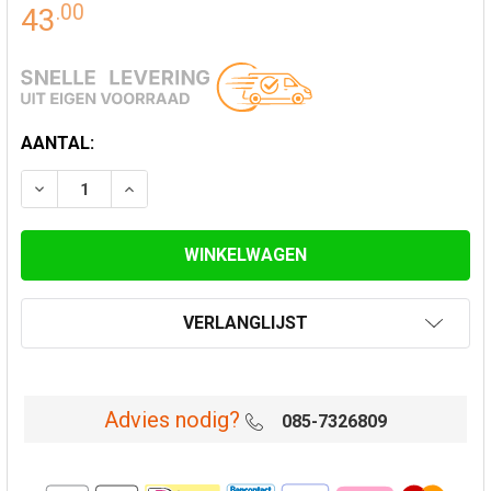
.
00
43
HUIDIGE
AANTAL:
VOORRAAD:
VERLAAG AANTAL VAN ONDERAANSLUITSTUK EW 80 M
VERHOOG AANTAL VAN ONDERAANSLUITSTUK
VERLANGLIJST
Advies nodig?
085-7326809