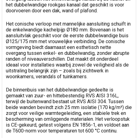
het dubbelwandige rookgas kanaal dat geschikt is voor
doorvoeren door een dak, wand of plafond.
Het conische verloop met mannelijke aansluiting schuift in
de enkelwandige kachelpijp Ø180 mm. Bovenaan is het
aansluitvlak geschikt voor de eerste dubbelwandige buis
Ø125/175 mm met vrouwelijke verbinding. De conische
vormgeving biedt daarnaast een esthetisch nette
overgang tussen enkel- en dubbelwandig, zonder abrupte
randen of niveauverschillen. Dat maakt dit onderdeel
ideaal voor installaties waarbij zowel de veiligheid als de
uitstraling belangrijk zijn – zoals bij zichtwerk in
woonkamers, veranda’s of tuinkamers.
De binnenbuis van het dubbelwandige gedeelte is
gemaakt van zuur- en hittebestendig RVS AISI 316L,
terwijl de buitenwand bestaat uit RVS AISI 304. Tussen
beide wanden bevindt zich 25 mm isolatie (170 kg/m³) die
zorgt voor veilige warmtegeleiding, een stabiele trek en
bescherming van omliggende materialen. Het verloopstuk
is CE-gekeurd, getest volgens EN 1856-1, en voldoet aan
de T600-norm voor temperaturen tot 600 °C continu.