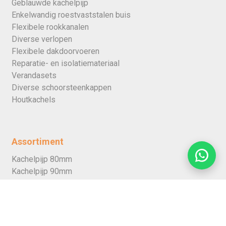
Geblauwde kachelpijp
Enkelwandig roestvaststalen buis
Flexibele rookkanalen
Diverse verlopen
Flexibele dakdoorvoeren
Reparatie- en isolatiemateriaal
Verandasets
Diverse schoorsteenkappen
Houtkachels
Assortiment
Kachelpijp 80mm
Kachelpijp 90mm
Kachelpijp 100mm
Kachelpijp 110mm
Kachelpijp 120mm
Kachelpijp 130mm