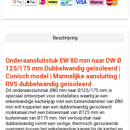
VAAK
SAMEN
GEKOCHT:
Beschrijving
SELECTEER
ALLES
Onderaansluitstuk EW 80 mm naar DW Ø
VOEG
125/175 mm Dubbelwandig geïsoleerd |
GESELECTEERDE
Conisch model | Mannelijke aansluiting |
TOE AAN
WINKELWAGEN
RVS dubbelwandig geïsoleerd
Dit onderaansluitstuk Ø80 mm naar Ø125/175 mm is
speciaal ontworpen voor installaties waarbij je een
enkelwandige kachelpijp met een binnendiameter van Ø80
mm wilt koppelen aan een dubbelwandig geïsoleerd
rookkanaal met een binnenmaat van Ø125 mm en
buitenmaat van Ø175 mm. Het verloopstuk naar
dubbelwandig vormt een veilige, thermisch geïsoleerde
overgang tussen het enkelwandige kanaal bij de kachel en