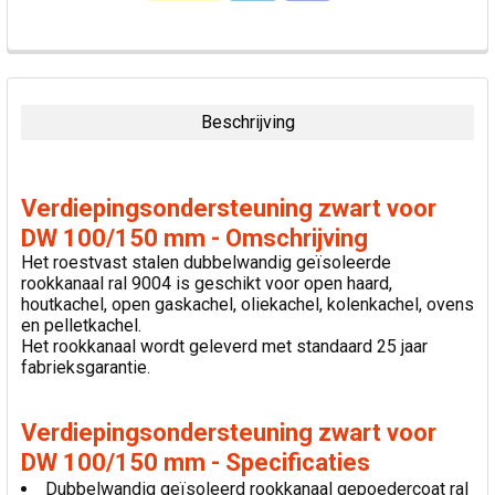
VAAK
SAMEN
GEKOCHT:
Beschrijving
SELECTEER
ALLES
Verdiepingsondersteuning zwart voor
VOEG
DW 100/150 mm - Omschrijving
GESELECTEERDE
Het roestvast stalen dubbelwandig geïsoleerde
TOE AAN
rookkanaal ral 9004 is geschikt voor open haard,
WINKELWAGEN
houtkachel, open gaskachel, oliekachel, kolenkachel, ovens
en pelletkachel.
Het rookkanaal wordt geleverd met standaard 25 jaar
fabrieksgarantie.
Verdiepingsondersteuning zwart voor
DW 100/150 mm - Specificaties
Dubbelwandig geïsoleerd rookkanaal gepoedercoat ral