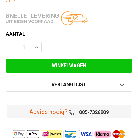
HUIDIGE
AANTAL:
VOORRAAD:
VERLAAG AANTAL VAN VERDIEPINGSONDERSTEUNING 
VERHOOG AANTAL VAN VERDIEPINGSONDER
VERLANGLIJST
Advies nodig?
085-7326809