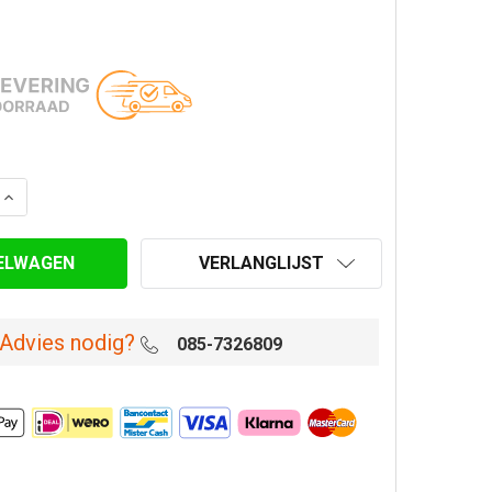
AANTAL VAN OMKOKERINGSBEUGEL Ø 150 MM
VERHOOG AANTAL VAN OMKOKERINGSBEUGEL Ø 150 MM
VERLANGLIJST
Advies nodig?
085-7326809