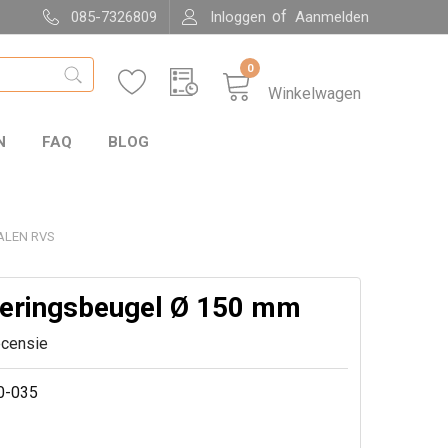
of
085-7326809
Inloggen
Aanmelden
0
Winkelwagen
N
FAQ
BLOG
ALEN RVS
ringsbeugel Ø 150 mm
ecensie
0-035