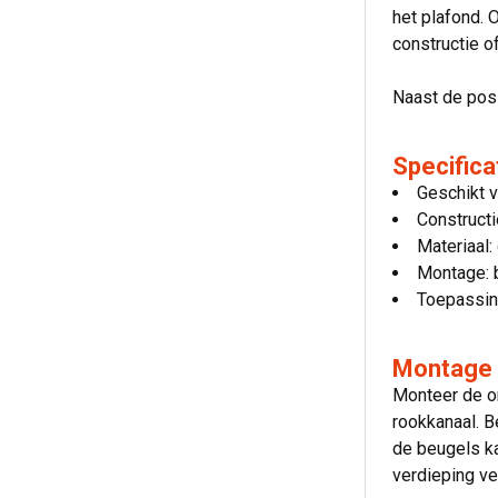
het plafond. 
constructie o
Naast de posi
Specifica
Geschikt 
Constructi
Materiaal:
Montage: b
Toepassing
Montage e
Monteer de om
rookkanaal. B
de beugels ka
verdieping ve