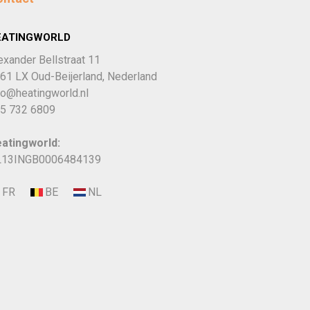
EATINGWORLD
exander Bellstraat 11
61 LX Oud-Beijerland, Nederland
fo@heatingworld.nl
5 732 6809
atingworld:
13INGB0006484139