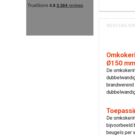
BESCHRIJVI
Omkokeri
Ø150 m
De omkokerin
dubbelwandig 
brandwerend p
dubbelwandig
Toepassi
De omkokerin
bijvoorbeeld 
beugels per v