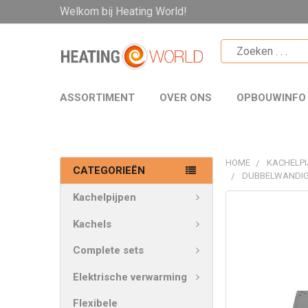
Welkom bij Heating World!
ASSORTIMENT
OVER ONS
OPBOUWINFO
HOME
KACHELPI
CATEGORIEËN
DUBBELWANDIG
Kachelpijpen
VAAK
SAMEN
Kachels
GEKOCHT:
Complete sets
SELECTEER
Elektrische verwarming
ALLES
Flexibele