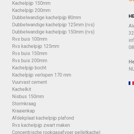
Kachelpijp 150mm
Kachelpijp 200mm
H
Dubbelwandige kachelpijp 80mm
Dubbelwandige kachelpijp 125mm (rvs)
Al
Dubbelwandige kachelpijp 150mm (rvs)
32
Rvs buis 100mm
in
Rvs kachelpijp 125mm
08
Rvs buis 150mm
Rvs buis 200mm
He
Kachelpijp bocht
NL
Kachelpijp verlopen 170 mm
Vuurvast cement
Kachelkit
Nisbus 150mm
Stormkraag
Kraaienkap
Afdekplaat kachelpijp plafond
Rvs kachelpijp zwart maken
Concentrische rookgasafvoer pelletkachel