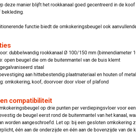
Op deze manier blijft het rookkanaal goed gecentreerd in de koof
f bekleding.
tionerende functie biedt de omkokeringsbeugel ook aanvullende
ties
voor: dubbelwandig rookkanaal Ø 100/150 mm (binnendiameter 
e: open beugel die om de buitenmantel van de buis klemt
 gegalvaniseerd staal
evestiging aan hittebestendig plaatmateriaal en houten of meta
: omkokering, koof, doorvoer door vloer of plafond
n compatibiliteit
kokeringsbeugel op drie punten per verdiepingsvloer voor een s
evestig de beugel eerst rond de buitenmantel van het kanaal, 
n worden aangeschroefd. Let op: bij een gesloten omkokering zi
rplicht, één aan de onderzijde en één aan de bovenzijde van de ko