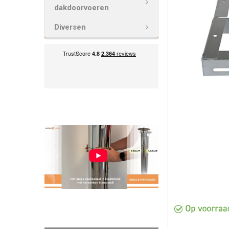
VOEG
dakdoorvoeren
GESELECTEE
TOE AAN
Diversen
WINKELWAG