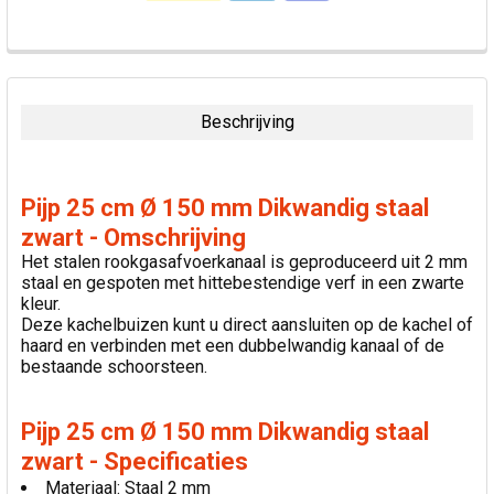
VAAK
SAMEN
GEKOCHT:
Beschrijving
SELECTEER
ALLES
Pijp 25 cm Ø 150 mm Dikwandig staal
VOEG
zwart - Omschrijving
GESELECTEERDE
Het stalen rookgasafvoerkanaal is geproduceerd uit 2 mm
TOE AAN
staal en gespoten met hittebestendige verf in een zwarte
WINKELWAGEN
kleur.
Deze kachelbuizen kunt u direct aansluiten op de kachel of
haard en verbinden met een dubbelwandig kanaal of de
bestaande schoorsteen.
Pijp 25 cm Ø 150 mm Dikwandig staal
zwart - Specificaties
Materiaal: Staal 2 mm