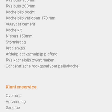
Rvs buis 150mm
Rvs buis 200mm
Kachelpijp bocht
Kachelpijp verlopen 170 mm
Vuurvast cement
Kachelkit
Nisbus 150mm
Stormkraag
Kraaienkap
Afdekplaat kachelpijp plafond
Rvs kachelpijp zwart maken
Concentrische rookgasafvoer pelletkachel
Klantenservice
Over ons
Verzending
Garantie