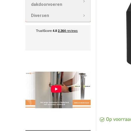
VOEG
dakdoorvoeren
GESELECTEE
TOE AAN
Diversen
WINKELWAG