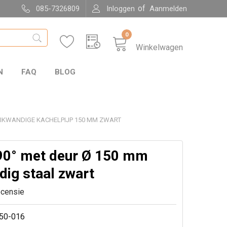
of
085-7326809
Inloggen
Aanmelden
0
Winkelwagen
N
FAQ
BLOG
IKWANDIGE KACHELPIJP 150 MM ZWART
90° met deur Ø 150 mm
dig staal zwart
ecensie
50-016