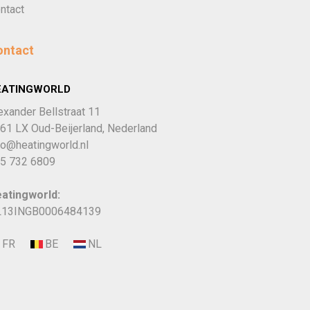
ntact
ontact
EATINGWORLD
exander Bellstraat 11
61 LX Oud-Beijerland, Nederland
fo@heatingworld.nl
5 732 6809
atingworld:
13INGB0006484139