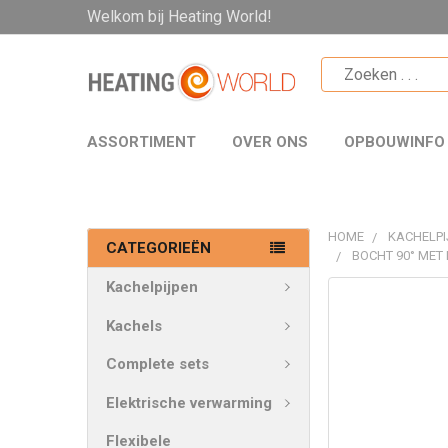
Welkom bij Heating World!
ASSORTIMENT
OVER ONS
OPBOUWINFO
HOME
KACHELPI
CATEGORIEËN
BOCHT 90° MET
Kachelpijpen
VAAK
SAMEN
Kachels
GEKOCHT:
Complete sets
SELECTEER
Elektrische verwarming
ALLES
Flexibele