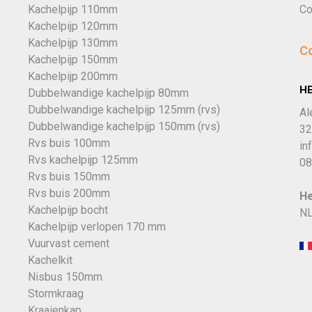
Kachelpijp 110mm
Co
Kachelpijp 120mm
Kachelpijp 130mm
C
Kachelpijp 150mm
Kachelpijp 200mm
H
Dubbelwandige kachelpijp 80mm
Dubbelwandige kachelpijp 125mm (rvs)
Al
Dubbelwandige kachelpijp 150mm (rvs)
32
Rvs buis 100mm
in
Rvs kachelpijp 125mm
08
Rvs buis 150mm
Rvs buis 200mm
He
Kachelpijp bocht
NL
Kachelpijp verlopen 170 mm
Vuurvast cement
Kachelkit
Nisbus 150mm
Stormkraag
Kraaienkap