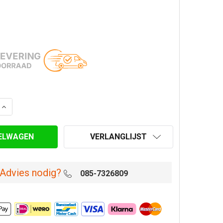
AANTAL VAN BOCHT 90° MET DEUR Ø 150 MM DIKWANDIG 
VERHOOG AANTAL VAN BOCHT 90° MET DEUR Ø 150 MM D
VERLANGLIJST
Advies nodig?
085-7326809