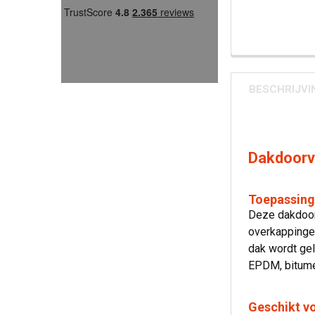
BESCHRIJVI
Dakdoorv
Toepassing
Deze dakdoorv
overkappinge
dak wordt gel
EPDM, bitumen
Geschikt vo