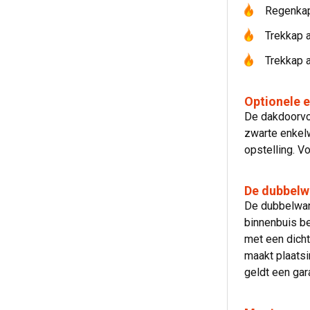
Regenkap
Trekkap a
Trekkap 
Optionele 
De dakdoorvo
zwarte enkelw
opstelling. V
De dubbelw
De dubbelwan
binnenbuis be
met een dicht
maakt plaats
geldt een gara