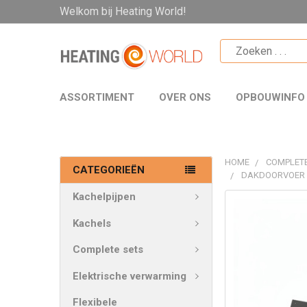
Welkom bij Heating World!
ASSORTIMENT
OVER ONS
OPBOUWINFO
HOME
COMPLETE
CATEGORIEËN
DAKDOORVOER 
Kachelpijpen
VAAK
SAMEN
Kachels
GEKOCHT:
Complete sets
SELECTEER
Elektrische verwarming
ALLES
Flexibele