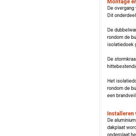
Montage en 
De overgang 
Dit onderdeel
De dubbelwan
rondom de bui
isolatiedoek 
De stormkraa
hittebestendi
Het isolatied
rondom de bui
een brandveil
Installeren
De aluminium 
dakplaat wor
onderplaat h