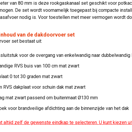
ter van 80 mm is deze rookgaskanaal set geschikt voor potkach
mogen. De set wordt voornamelijk toegepast bij compacte install
asafvoer nodig is. Voor toestellen met meer vermogen wordt do
inhoud van de dakdoorvoer set
oer set bestaat uit:
sluitstuk voor de overgang van enkelwandig naar dubbelwandig
ndige RVS buis van 100 cm mat zwart
laat 0 tot 30 graden mat zwart
m RVS dakplaat voor schuin dak mat zwart
ag mat zwart passend om buitenmaat Ø130 mm
oek voor brandveilige afdichting aan de binnenzijde van het dak
nt altijd zelf de gewenste eindkap te selecteren. U kunt kiezen uit