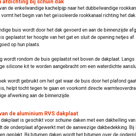
afdichting bij schuin dak
van de enkelwandige kachelpijp naar het dubbelwandige rookkan
 vormt het begin van het geïsoleerde rookkanaal richting het dak
dige buis wordt door het dak gevoerd en aan de binnenzijde af
s geplaatst ter hoogte van het gat en sluit de opening netjes af.
goed op hun plaats.
g wordt rondom de buis geplaatst net boven de dakplaat. Langs
ge silicone kit te worden aangebracht om een waterdichte aanslui
oek wordt gebruikt om het gat waar de buis door het plafond gaat
s, helpt tocht tegen te gaan en voorkomt directe warmteoverdrac
ige afwerking aan de binnenzijde.
 van de aluminium RVS dakplaat
dakplaat is geschikt voor schuine daken met een dakhelling van 1
dt de onderplaat afgewerkt met de aanwezige dakbedekking. B
een geplakt. Bij bitumen daken wordt het bitumen over de onder