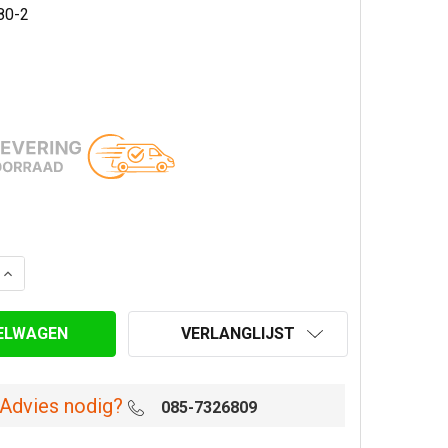
80-2
AANTAL VAN DAKDOORVOER SET PREMIUM ZWART 80 MM 
VERHOOG AANTAL VAN DAKDOORVOER SET PREMIUM ZWA
VERLANGLIJST
Advies nodig?
085-7326809