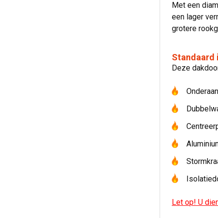
Met een diame
een lager ver
grotere rookg
Standaard 
Deze dakdoorv
Onderaan
Dubbelwa
Centreerp
Aluminiu
Stormkra
Isolatied
Let op! U die