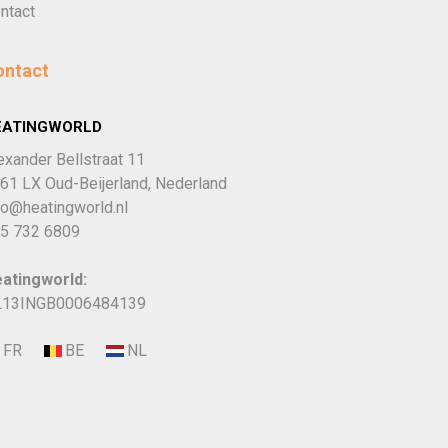
ntact
ontact
EATINGWORLD
exander Bellstraat 11
61 LX Oud-Beijerland, Nederland
fo@heatingworld.nl
5 732 6809
atingworld:
13INGB0006484139