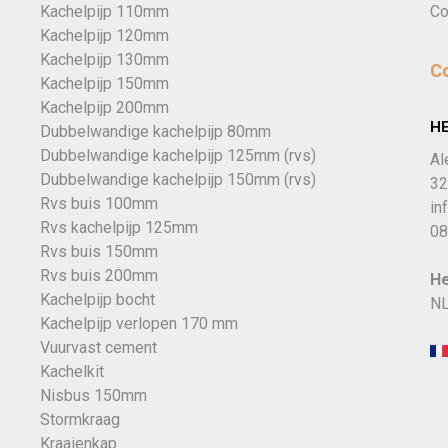
Kachelpijp 110mm
Co
Kachelpijp 120mm
Kachelpijp 130mm
C
Kachelpijp 150mm
Kachelpijp 200mm
H
Dubbelwandige kachelpijp 80mm
Dubbelwandige kachelpijp 125mm (rvs)
Al
Dubbelwandige kachelpijp 150mm (rvs)
32
Rvs buis 100mm
in
Rvs kachelpijp 125mm
08
Rvs buis 150mm
Rvs buis 200mm
He
Kachelpijp bocht
NL
Kachelpijp verlopen 170 mm
Vuurvast cement
Kachelkit
Nisbus 150mm
Stormkraag
Kraaienkap