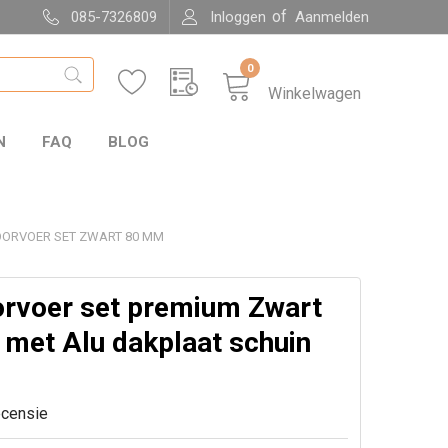
of
085-7326809
Inloggen
Aanmelden
0
Winkelwagen
N
FAQ
BLOG
ORVOER SET ZWART 80 MM
rvoer set premium Zwart
met Alu dakplaat schuin
ecensie