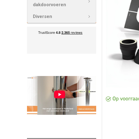
VOEG
dakdoorvoeren
GESELECTEE
TOE AAN
Diversen
WINKELWAG