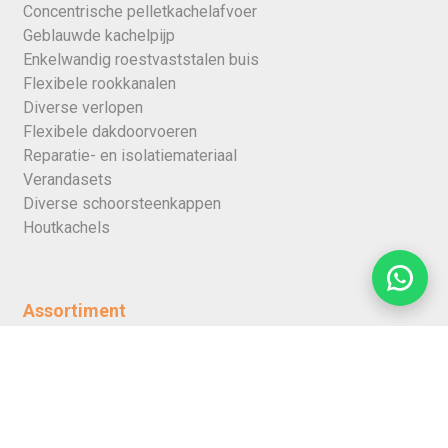
Concentrische pelletkachelafvoer
Geblauwde kachelpijp
Enkelwandig roestvaststalen buis
Flexibele rookkanalen
Diverse verlopen
Flexibele dakdoorvoeren
Reparatie- en isolatiemateriaal
Verandasets
Diverse schoorsteenkappen
Houtkachels
Assortiment
Kachelpijp 80mm
Kachelpijp 90mm
Kachelpijp 100mm
Kachelpijp 110mm
Kachelpijp 120mm