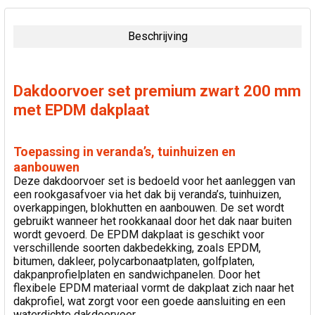
SAMEN
GEKOCHT:
Beschrijving
SELECTEER
ALLES
Dakdoorvoer set premium zwart 200 mm
VOEG
met EPDM dakplaat
GESELECTEERDE
TOE AAN
WINKELWAGEN
Toepassing in veranda’s, tuinhuizen en
aanbouwen
Deze dakdoorvoer set is bedoeld voor het aanleggen van
een rookgasafvoer via het dak bij veranda’s, tuinhuizen,
overkappingen, blokhutten en aanbouwen. De set wordt
gebruikt wanneer het rookkanaal door het dak naar buiten
wordt gevoerd. De EPDM dakplaat is geschikt voor
verschillende soorten dakbedekking, zoals EPDM,
bitumen, dakleer, polycarbonaatplaten, golfplaten,
dakpanprofielplaten en sandwichpanelen. Door het
flexibele EPDM materiaal vormt de dakplaat zich naar het
dakprofiel, wat zorgt voor een goede aansluiting en een
waterdichte dakdoorvoer.