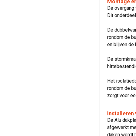
Montage en 
De overgang 
Dit onderdeel
De dubbelwan
rondom de bui
en blijven de
De stormkraa
hittebestendi
Het isolatied
rondom de bui
zorgt voor ee
Installeren
De Alu dakpla
afgewerkt me
daken wordt h