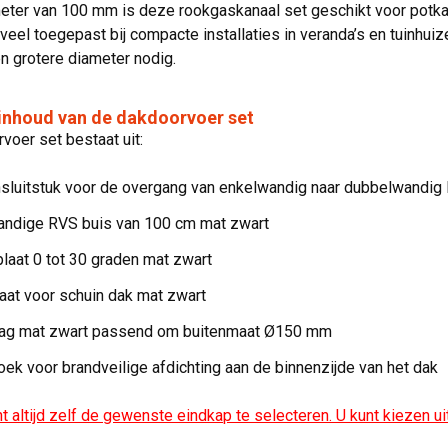
ter van 100 mm is deze rookgaskanaal set geschikt voor potkac
veel toegepast bij compacte installaties in veranda’s en tuinhu
n grotere diameter nodig.
inhoud van de dakdoorvoer set
oer set bestaat uit:
sluitstuk voor de overgang van enkelwandig naar dubbelwandig
ndige RVS buis van 100 cm mat zwart
laat 0 tot 30 graden mat zwart
aat voor schuin dak mat zwart
ag mat zwart passend om buitenmaat Ø150 mm
oek voor brandveilige afdichting aan de binnenzijde van het dak
nt altijd zelf de gewenste eindkap te selecteren. U kunt kiezen uit