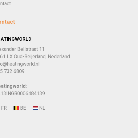
ntact
ontact
EATINGWORLD
exander Bellstraat 11
61 LX Oud-Beijerland, Nederland
fo@heatingworld.nl
5 732 6809
atingworld:
13INGB0006484139