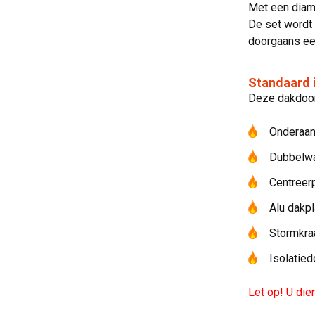
Met een diame
De set wordt 
doorgaans ee
Standaard 
Deze dakdoorv
Onderaan
Dubbelwa
Centreerp
Alu dakpl
Stormkra
Isolatied
Let op! U die