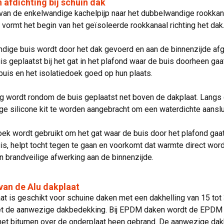
afdichting bij schuin dak
van de enkelwandige kachelpijp naar het dubbelwandige rookkan
 vormt het begin van het geïsoleerde rookkanaal richting het dak
dige buis wordt door het dak gevoerd en aan de binnenzijde af
s geplaatst bij het gat in het plafond waar de buis doorheen ga
 buis en het isolatiedoek goed op hun plaats.
g wordt rondom de buis geplaatst net boven de dakplaat. Langs
ge silicone kit te worden aangebracht om een waterdichte aanslui
oek wordt gebruikt om het gat waar de buis door het plafond gaat
s, helpt tocht tegen te gaan en voorkomt dat warmte direct wor
n brandveilige afwerking aan de binnenzijde.
 van de Alu dakplaat
at is geschikt voor schuine daken met een dakhelling van 15 tot
t de aanwezige dakbedekking. Bij EPDM daken wordt de EPDM ov
et bitumen over de onderplaat heen gebrand. De aanwezige dakb