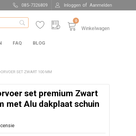
of
085-7326809
Inloggen
Aanmelden
0
Winkelwagen
N
FAQ
BLOG
ORVOER SET ZWART 100 MM
rvoer set premium Zwart
 met Alu dakplaat schuin
ecensie