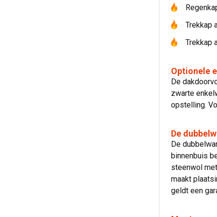
Regenkap
Trekkap a
Trekkap 
Optionele 
De dakdoorvo
zwarte enkelw
opstelling. V
De dubbelw
De dubbelwan
binnenbuis be
steenwol met
maakt plaatsi
geldt een gara