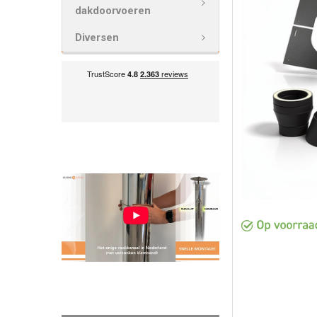
VOEG
dakdoorvoeren
GESELECTEE
TOE AAN
Diversen
WINKELWAG