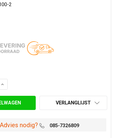
100-2
AANTAL VAN DAKDOORVOER SET PREMIUM ZWART 100 MM
VERHOOG AANTAL VAN DAKDOORVOER SET PREMIUM ZWA
VERLANGLIJST
Advies nodig?
085-7326809