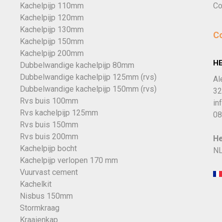
Kachelpijp 110mm
Co
Kachelpijp 120mm
Kachelpijp 130mm
C
Kachelpijp 150mm
Kachelpijp 200mm
H
Dubbelwandige kachelpijp 80mm
Dubbelwandige kachelpijp 125mm (rvs)
Al
Dubbelwandige kachelpijp 150mm (rvs)
32
Rvs buis 100mm
in
Rvs kachelpijp 125mm
08
Rvs buis 150mm
Rvs buis 200mm
He
Kachelpijp bocht
NL
Kachelpijp verlopen 170 mm
Vuurvast cement
Kachelkit
Nisbus 150mm
Stormkraag
Kraaienkap