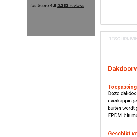
BESCHRIJVI
Dakdoorv
Toepassing
Deze dakdoorv
overkappingen
buiten wordt 
EPDM, bitumen
Geschikt vo