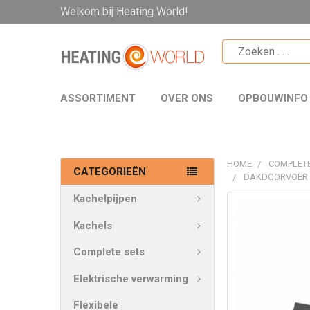
Welkom bij Heating World!
ASSORTIMENT
OVER ONS
OPBOUWINFO
HOME
COMPLETE
CATEGORIEËN
DAKDOORVOER 
Kachelpijpen
VAAK
SAMEN
Kachels
GEKOCHT:
Complete sets
SELECTEER
Elektrische verwarming
ALLES
Flexibele