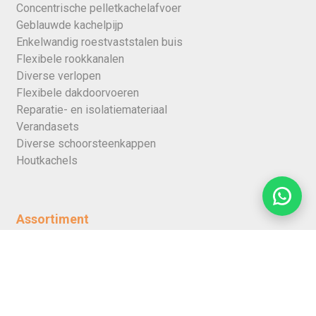
Concentrische pelletkachelafvoer
Geblauwde kachelpijp
Enkelwandig roestvaststalen buis
Flexibele rookkanalen
Diverse verlopen
Flexibele dakdoorvoeren
Reparatie- en isolatiemateriaal
Verandasets
Diverse schoorsteenkappen
Houtkachels
Assortiment
Kachelpijp 80mm
Kachelpijp 90mm
Kachelpijp 100mm
Kachelpijp 110mm
Kachelpijp 120mm