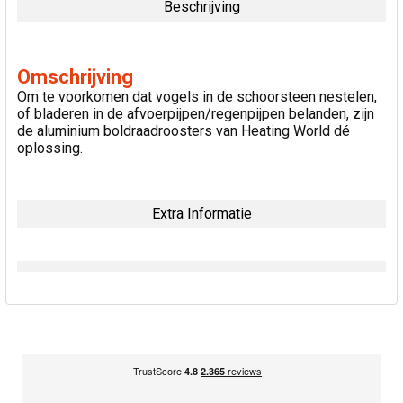
Beschrijving
SELECTEER
ALLES
Omschrijving
Om te voorkomen dat vogels in de schoorsteen nestelen,
VOEG
GESELECTEERDE
of bladeren in de afvoerpijpen/regenpijpen belanden, zijn
TOE AAN
de aluminium boldraadroosters van Heating World dé
WINKELWAGEN
oplossing.
Extra Informatie