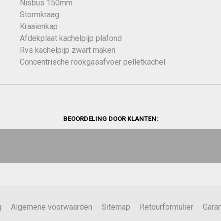
Nisbus 150mm
Stormkraag
Kraaienkap
Afdekplaat kachelpijp plafond
Rvs kachelpijp zwart maken
Concentrische rookgasafvoer pelletkachel
BEOORDELING DOOR KLANTEN:
g
Algemene voorwaarden
Sitemap
Retourformulier
Garan