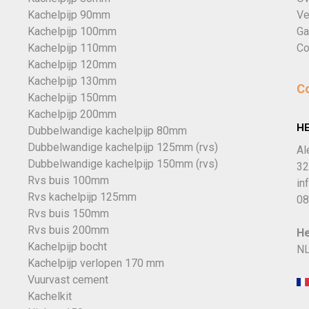
Kachelpijp 90mm
Ve
Kachelpijp 100mm
Ga
Kachelpijp 110mm
Co
Kachelpijp 120mm
Kachelpijp 130mm
C
Kachelpijp 150mm
Kachelpijp 200mm
H
Dubbelwandige kachelpijp 80mm
Dubbelwandige kachelpijp 125mm (rvs)
Al
Dubbelwandige kachelpijp 150mm (rvs)
32
Rvs buis 100mm
in
Rvs kachelpijp 125mm
08
Rvs buis 150mm
Rvs buis 200mm
He
Kachelpijp bocht
NL
Kachelpijp verlopen 170 mm
Vuurvast cement
Kachelkit