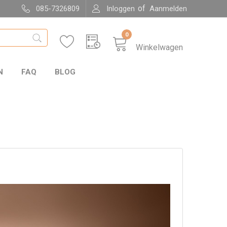
of
085-7326809
Inloggen
Aanmelden
0
Winkelwagen
N
FAQ
BLOG