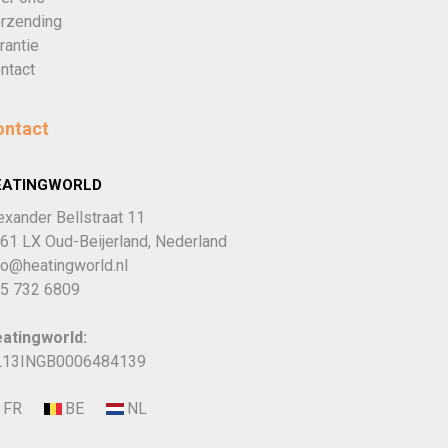
rzending
rantie
ntact
ontact
EATINGWORLD
exander Bellstraat 11
61 LX Oud-Beijerland, Nederland
fo@heatingworld.nl
5 732 6809
atingworld:
13INGB0006484139