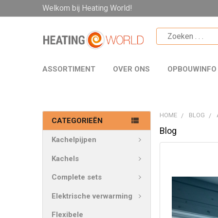
Welkom bij Heating World!
ASSORTIMENT
OVER ONS
OPBOUWINFO
HOME
BLOG
CATEGORIEËN
Blog
Kachelpijpen
Kachels
Complete sets
Elektrische verwarming
Flexibele