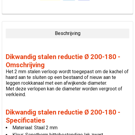
VAAK
SAMEN
GEKOCHT:
Beschrijving
SELECTEER
ALLES
Dikwandig stalen reductie Ø 200-180 -
VOEG
Omschrijving
GESELECTEERDE
Het 2 mm stalen verloop wordt toegepast om de kachel of
TOE AAN
haard aan te sluiten op een bestaand of nieuw aan te
WINKELWAGEN
leggen rookkanaal met een afwijkende diameter.
Met deze verlopen kan de diameter worden vergroot of
verkleind.
Dikwandig stalen reductie Ø 200-180 -
Specificaties
Materiaal: Staal 2 mm
Kleur: Senotherm hittebestendige lak zwart