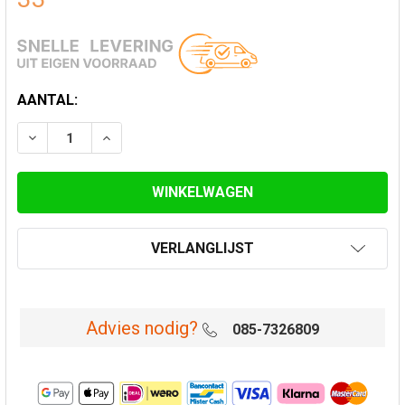
HUIDIGE
AANTAL:
VOORRAAD:
VERLAAG AANTAL VAN DIKWANDIG STALEN REDUCTIE Ø
VERHOOG AANTAL VAN DIKWANDIG STALEN R
VERLANGLIJST
Advies nodig?
085-7326809