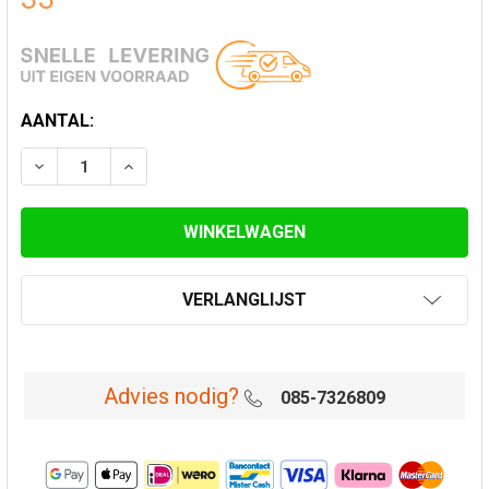
HUIDIGE
AANTAL:
VOORRAAD:
VERLAAG AANTAL VAN DIKWANDIG STALEN VERLOOP GR
VERHOOG AANTAL VAN DIKWANDIG STALEN V
VERLANGLIJST
Advies nodig?
085-7326809