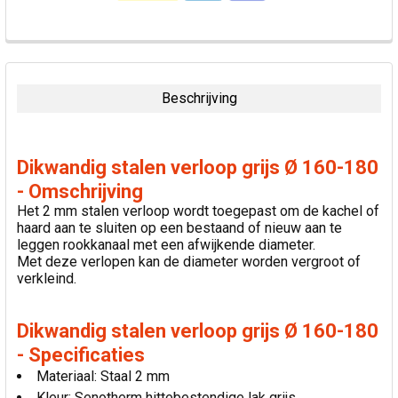
VAAK
SAMEN
GEKOCHT:
Beschrijving
SELECTEER
ALLES
Dikwandig stalen verloop grijs Ø 160-180
VOEG
- Omschrijving
GESELECTEERDE
Het 2 mm stalen verloop wordt toegepast om de kachel of
TOE AAN
haard aan te sluiten op een bestaand of nieuw aan te
WINKELWAGEN
leggen rookkanaal met een afwijkende diameter.
Met deze verlopen kan de diameter worden vergroot of
verkleind.
Dikwandig stalen verloop grijs Ø 160-180
- Specificaties
Materiaal: Staal 2 mm
Kleur: Senotherm hittebestendige lak grijs