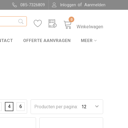
of
085-7326809
Inloggen
Aanmelden
0
Winkelwagen
NTACT
OFFERTE AANVRAGEN
MEER
4
6
Producten per pagina: