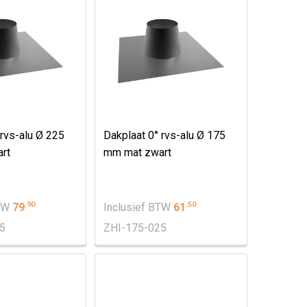
 rvs-alu Ø 225
Dakplaat 0° rvs-alu Ø 175
rt
mm mat zwart
.
90
.
50
BTW
79
Inclusief BTW
61
5
ZHI-175-025