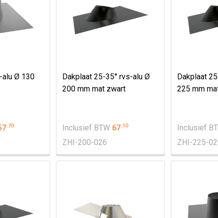
s-alu Ø 130
Dakplaat 25-35° rvs-alu Ø
Dakplaat 25
200 mm mat zwart
225 mm mat
.
70
.
10
57
Inclusief BTW
67
Inclusief 
ZHI-200-026
ZHI-225-02