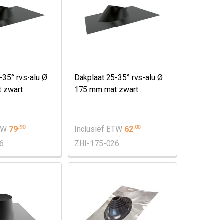
-35° rvs-alu Ø
Dakplaat 25-35° rvs-alu Ø
 zwart
175 mm mat zwart
.
90
.
00
BTW
79
Inclusief BTW
62
6
ZHI-175-026