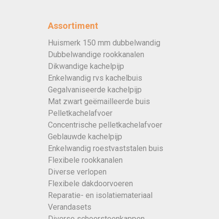
Assortiment
Huismerk 150 mm dubbelwandig
Dubbelwandige rookkanalen
Dikwandige kachelpijp
Enkelwandig rvs kachelbuis
Gegalvaniseerde kachelpijp
Mat zwart geëmailleerde buis
Pelletkachelafvoer
Concentrische pelletkachelafvoer
Geblauwde kachelpijp
Enkelwandig roestvaststalen buis
Flexibele rookkanalen
Diverse verlopen
Flexibele dakdoorvoeren
Reparatie- en isolatiemateriaal
Verandasets
Diverse schoorsteenkappen