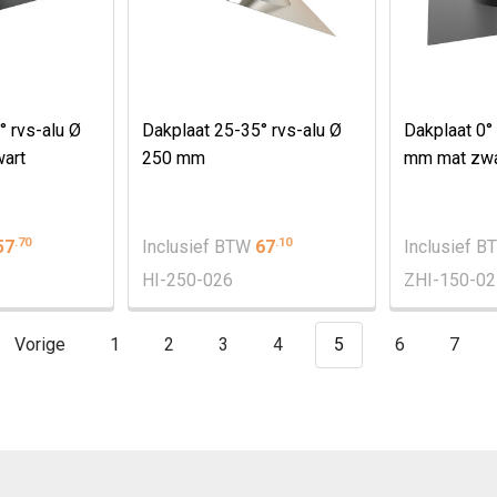
° rvs-alu Ø
Dakplaat 25-35° rvs-alu Ø
Dakplaat 0°
art
250 mm
mm mat zwa
.
70
.
10
57
Inclusief BTW
67
Inclusief 
HI-250-026
ZHI-150-02
Vorige
1
2
3
4
5
6
7