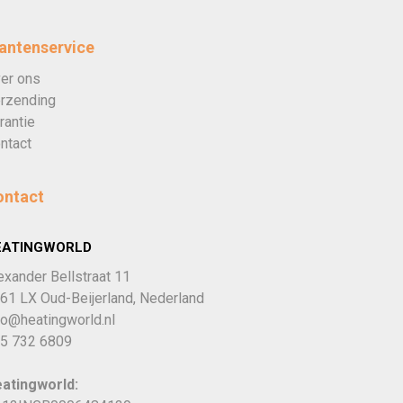
antenservice
er ons
rzending
rantie
ntact
ontact
EATINGWORLD
exander Bellstraat 11
61 LX Oud-Beijerland, Nederland
fo@heatingworld.nl
5 732 6809
atingworld: