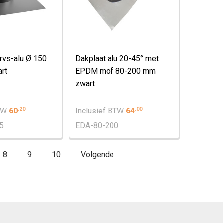
 rvs-alu Ø 150
Dakplaat alu 20-45° met
rt
EPDM mof 80-200 mm
zwart
.
20
.
00
BTW
60
Inclusief BTW
64
5
EDA-80-200
8
9
10
Volgende