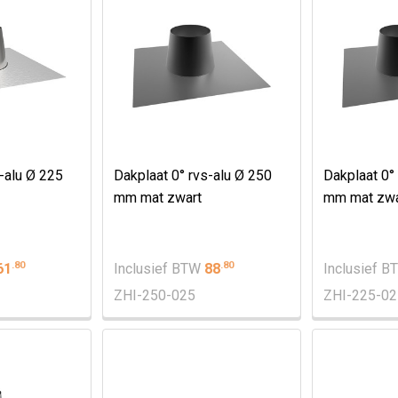
s-alu Ø 225
Dakplaat 0° rvs-alu Ø 250
Dakplaat 0°
mm mat zwart
mm mat zwa
.
80
.
80
61
Inclusief BTW
88
Inclusief 
ZHI-250-025
ZHI-225-02