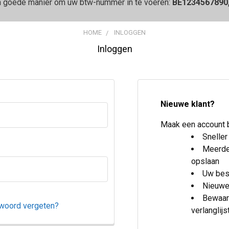
n goede manier om uw btw-nummer in te voeren:
BE1234567890
HOME
INLOGGEN
Inloggen
Nieuwe klant?
Maak een account bi
Sneller
Meerde
opslaan
Uw bes
Nieuwe
Bewaar 
woord vergeten?
verlanglijs