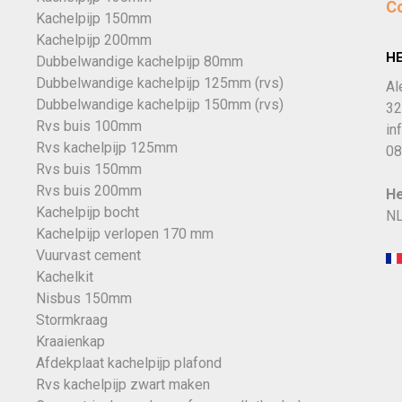
C
Kachelpijp 150mm
Kachelpijp 200mm
H
Dubbelwandige kachelpijp 80mm
Dubbelwandige kachelpijp 125mm (rvs)
Al
Dubbelwandige kachelpijp 150mm (rvs)
32
Rvs buis 100mm
in
Rvs kachelpijp 125mm
08
Rvs buis 150mm
Rvs buis 200mm
He
Kachelpijp bocht
NL
Kachelpijp verlopen 170 mm
Vuurvast cement
Kachelkit
Nisbus 150mm
Stormkraag
Kraaienkap
Afdekplaat kachelpijp plafond
Rvs kachelpijp zwart maken