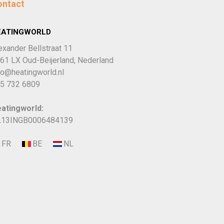
ontact
EATINGWORLD
exander Bellstraat 11
61 LX Oud-Beijerland, Nederland
fo@heatingworld.nl
5 732 6809
atingworld:
13INGB0006484139