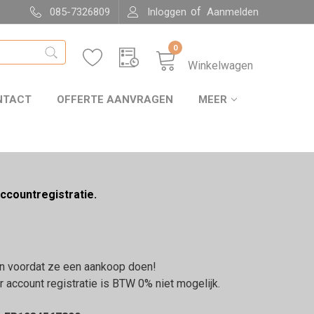
of
085-7326809
Inloggen
Aanmelden
0
Winkelwagen
NTACT
OFFERTE AANVRAGEN
MEER
ccountregistratie.
aan voordat ze een aankoop doen!
ccount registratie is BTW 0% niet mogelijk.