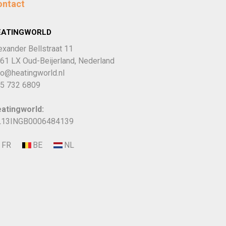
ontact
EATINGWORLD
exander Bellstraat 11
61 LX Oud-Beijerland, Nederland
fo@heatingworld.nl
5 732 6809
atingworld:
13INGB0006484139