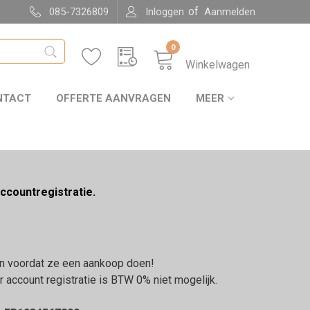
of
085-7326809
Inloggen
Aanmelden
0
Winkelwagen
NTACT
OFFERTE AANVRAGEN
MEER
ccountregistratie.
aan voordat ze een aankoop doen!
ccount registratie is BTW 0% niet mogelijk.