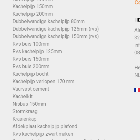
C
Kachelpijp 150mm
Kachelpijp 200mm
H
Dubbelwandige kachelpijp 80mm
Dubbelwandige kachelpijp 125mm (rvs)
Al
Dubbelwandige kachelpijp 150mm (rvs)
32
Rvs buis 100mm
in
Rvs kachelpijp 125mm
08
Rvs buis 150mm
Rvs buis 200mm
He
Kachelpijp bocht
NL
Kachelpijp verlopen 170 mm
Vuurvast cement
Kachelkit
Nisbus 150mm
Stormkraag
Kraaienkap
Afdekplaat kachelpijp plafond
Rvs kachelpijp zwart maken