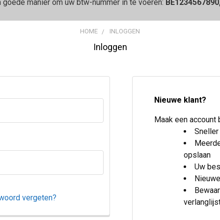
n goede manier om uw btw-nummer in te voeren:
BE1234567890
HOME
INLOGGEN
Inloggen
Nieuwe klant?
Maak een account bi
Sneller
Meerde
opslaan
Uw bes
Nieuwe
Bewaar 
woord vergeten?
verlanglijs