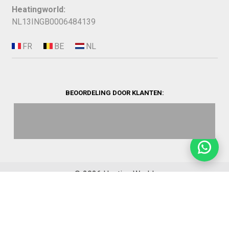
Heatingworld:
NL13INGB0006484139
BEOORDELING DOOR KLANTEN:
©
2026
Heating World.
Opbouwinfo
Verzending