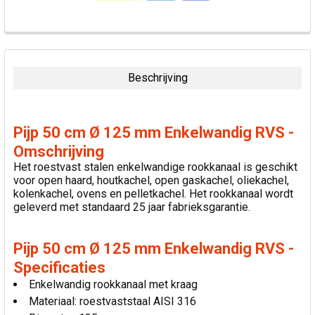
VAAK
SAMEN
GEKOCHT:
Beschrijving
SELECTEER
ALLES
Pijp 50 cm Ø 125 mm Enkelwandig RVS -
VOEG
Omschrijving
GESELECTEERDE
Het roestvast stalen enkelwandige rookkanaal is geschikt
TOE AAN
voor open haard, houtkachel, open gaskachel, oliekachel,
WINKELWAGEN
kolenkachel, ovens en pelletkachel. Het rookkanaal wordt
geleverd met standaard 25 jaar fabrieksgarantie.
Pijp 50 cm Ø 125 mm Enkelwandig RVS -
Specificaties
Enkelwandig rookkanaal met kraag
Materiaal: roestvaststaal AISI 316